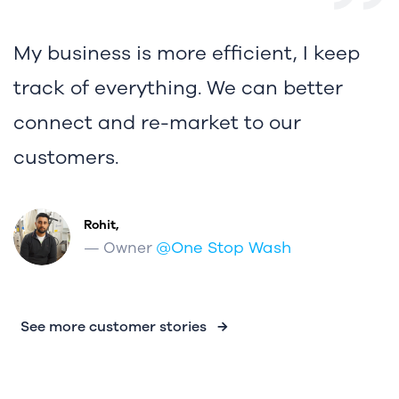
My business is more efficient, I keep
W
track of everything. We can better
t
connect and re-market to our
T
customers.
e
m
s
Rohit,
@One Stop Wash
— Owner
See more customer stories →